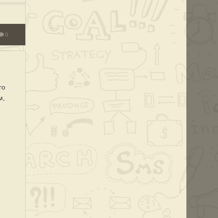
0
го
м,