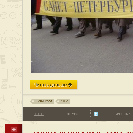
Читать дальше
Ленинград
90-е
ФОТО
2980
GREGORY