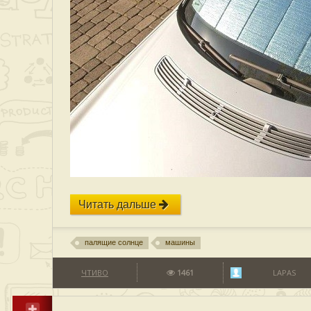
Читать дальше
палящие солнце
машины
ЧТИВО
1461
LAPAS