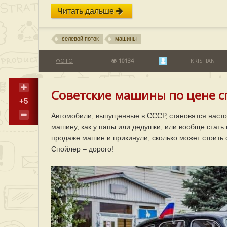
Читать дальше
селевой поток
машины
ФОТО
10134
KRISTIAN
Советские машины по цене сп
+5
Автомобили, выпущенные в СССР, становятся настоя
машину, как у папы или дедушки, или вообще стат
продаже машин и прикинули, сколько может стоить с
Спойлер – дорого!