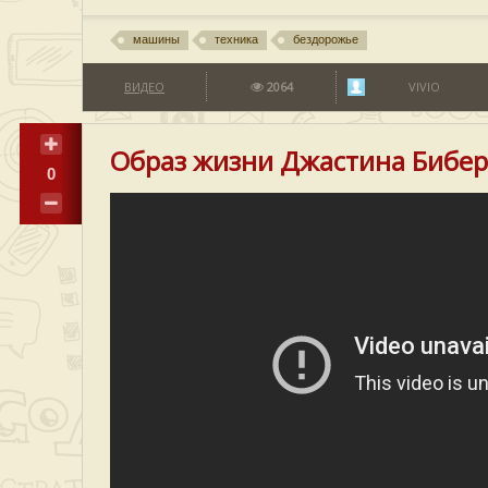
машины
техника
бездорожье
ВИДЕО
2064
VIVIO
Образ жизни Джастина Бибер
0