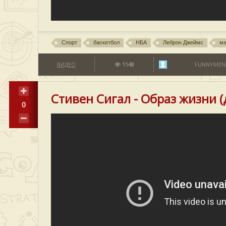
Спорт
баскетбол
НБА
Леброн Джеймс
м
ВИДЕО
1148
FUNNYMEN
Стивен Сигал - Образ жизни
0