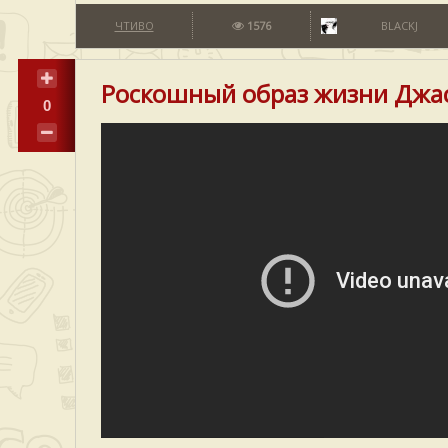
ЧТИВО
1576
BLACKJ
Роскошный образ жизни Джа
0