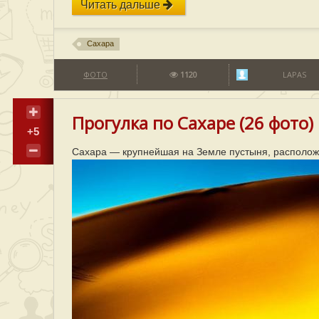
Читать дальше
Сахара
ФОТО
1120
LAPAS
Прогулка по Сахаре (26 фото)
+5
Сахара — крупнейшая на Земле пустыня, располож