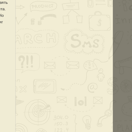
вять
та.
Но
иг