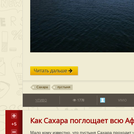
Читать дальше
Сахара
пустыня
ЧТИВО
1778
VIVIO
Как Сахара поглощает всю Аф
+5
Мало кому известно, что пустыня Сахара проходит