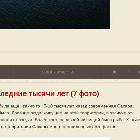
15 ИЮНЯ 2020, 11:28
ледние тысячи лет (7 фото)
ла ещё «каких-то» 5-10 тысяч лет назад cовременная Сахара.
ыло. Древние люди, живущие на этой территории, в отличие от
али от засухи. Более того, основной их пищей была рыба. К таки
на территории Сахары много неожиданных артефактов.