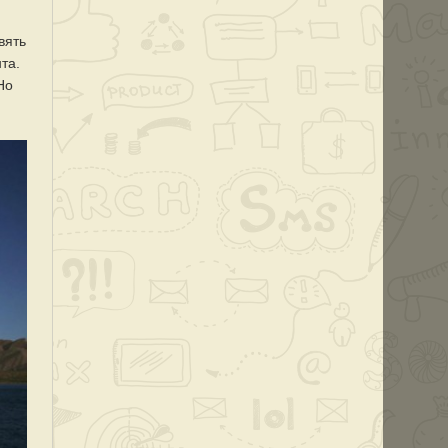
вять
та.
Но