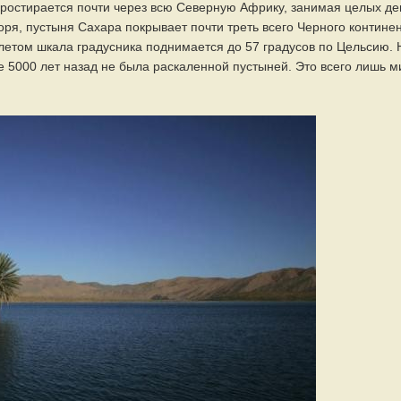
ростирается почти через всю Северную Африку, занимая целых де
ря, пустыня Сахара покрывает почти треть всего Черного континен
 летом шкала градусника поднимается до 57 градусов по Цельсию. 
е 5000 лет назад не была раскаленной пустыней. Это всего лишь м