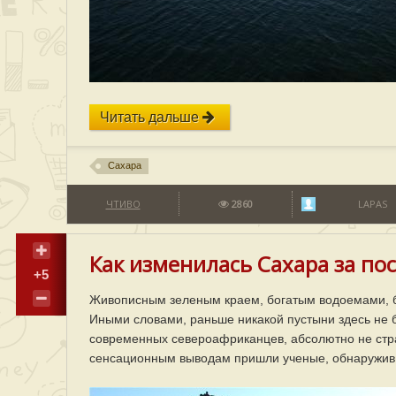
Читать дальше
Сахара
ЧТИВО
2860
LAPAS
Как изменилась Сахара за пос
+5
Живописным зеленым краем, богатым водоемами, бы
Иными словами, раньше никакой пустыни здесь не б
современных североафриканцев, абсолютно не страд
сенсационным выводам пришли ученые, обнаружив 