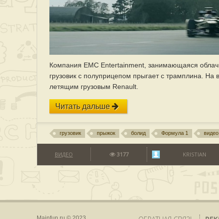
Компания EMC Entertainment, занимающаяся облач
грузовик с полуприцепом прыгает с трамплина. На
летящим грузовым Renault.
Читать дальше
грузовик
прыжок
болид
Формула 1
видео
ВИДЕО
3177
KRISTIAN
Mainfun.ru © 2023