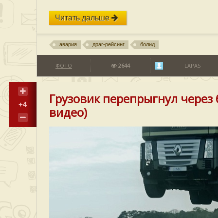
Читать дальше
авария
драг-рейсинг
болид
ФОТО
2644
LAPAS
Грузовик перепрыгнул через 
+4
видео)