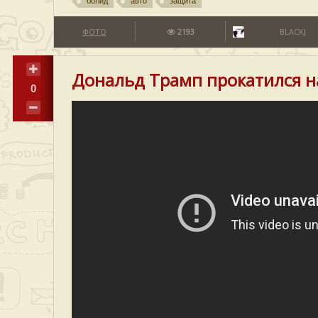
болид
авто
защита
ФОТО
2193
BLACKJ
Дональд Трамп прокатился н
0