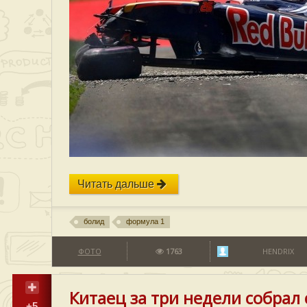
Читать дальше
болид
формула 1
ФОТО
1763
HENDRIX
Китаец за три недели собра
+5