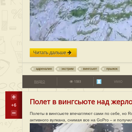
Читать дальше
адреналин
экстрим
вингсьют
прыжок
ВИДЕО
1593
VIVIO
Полет в вингсьюте над жерл
+6
Полеты в вингсьюте впечатляют сами по себе, но 
активного вулкана, снимая все на GoPro – и получи