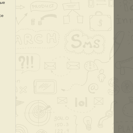
рые
се