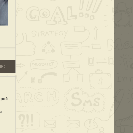
0
ерой
и