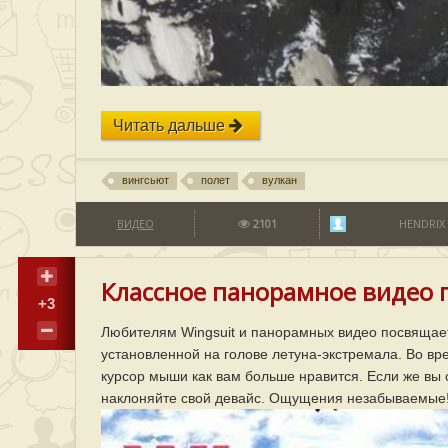
Читать дальше
вингсьют
полет
вулкан
ВИДЕО
2101
HENDRIX
Классное панорамное видео 
+3
Любителям Wingsuit и панорамных видео посвящае
установленной на голове летуна-экстремала. Во вр
курсор мыши как вам больше нравится. Если же вы 
наклоняйте свой девайс. Ощущения незабываемые