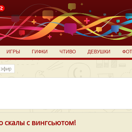
ИГРЫ
ГИФКИ
ЧТИВО
ДЕВУШКИ
ФО
 эфир
о скалы c вингсьютом!