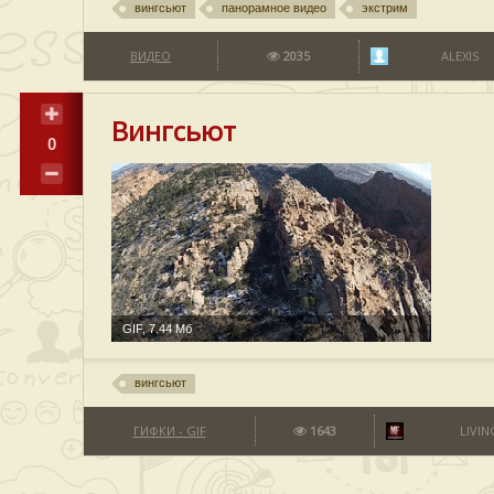
вингсьют
панорамное видео
экстрим
ВИДЕО
2035
ALEXIS
Вингсьют
0
GIF, 7.44 Мб
вингсьют
ГИФКИ - GIF
1643
LIVI