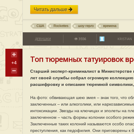
Читать дальше
США
Rockettes
шоу-герлз
времена
ДЕВУШКИ
3556
KRISTIAN
Топ тюремных татуировок вре
+4
Старший эксперт-криминалист в Министерстве 
лет своей службы собрал огромную коллекцию
расшифровку и описание тюремной символики, 
На фото: обвивающая шею змея – знак того, что об
заключенных – или алкоголики, или наркозависимы
интоксикации. Звезды на ключицах и эполеты на пле
заключенном – часть формы колонии особого режим
Заключенные таких колоний называются особо опасн
преступления, как педофилия. Они приговорены к 