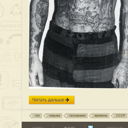
Читать дальше
топ
тюрьма
татуировки
времена
СССР
ЧТИВО
8460
ANIDAFL87