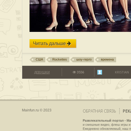
Читать дальше
США
Rockettes
шоу-герлз
времена
ДЕВУШКИ
3556
KRISTIAN
Mainfun.ru © 2023
ОБРАТНАЯ СВЯЗЬ
РЕК
Развлекательный портал - Ma
и смешные видео, флеш игры и 
Ежедневно обновляемый, наш пр