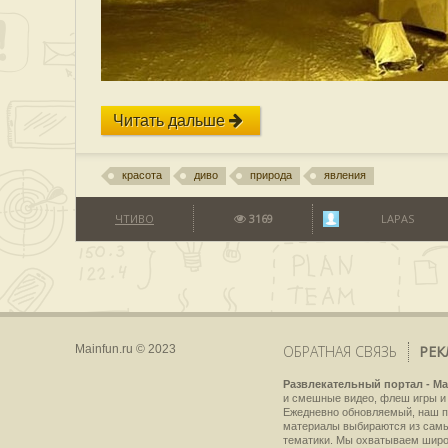
Читать дальше
красота
диво
природа
явления
ЧТИВО
3169
LAPAS
Mainfun.ru © 2023
ОБРАТНАЯ СВЯЗЬ
РЕК
Развлекательный портал - Ma
и смешные видео, флеш игры и 
Ежедневно обновляемый, наш пр
материалы выбираются из самы
тематики. Мы охватываем широки