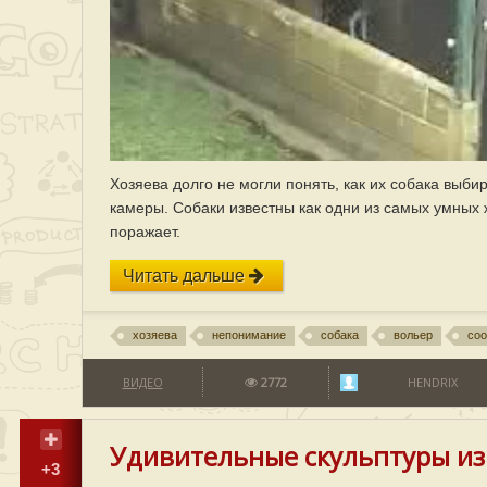
Хозяева долго не могли понять, как их собака выби
камеры. Собаки известны как одни из самых умных 
поражает.
Читать дальше
хозяева
непонимание
собака
вольер
соо
ВИДЕО
2772
HENDRIX
Удивительные скульптуры из 
+3