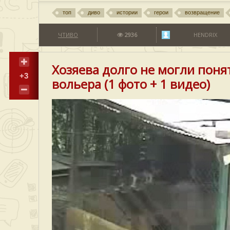
топ
диво
истории
герои
возвращение
ЧТИВО
2936
HENDRIX
Хозяева долго не могли понят
+3
вольера (1 фото + 1 видео)