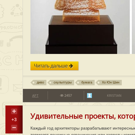
Читать дальше
диво
скульптуры
бумага
Хо Юн Шин
АРТ
2457
KRISTIAN
Удивительные проекты, котор
+3
Каждый год архитекторы разрабатывают интересны
тормозят денежные ограничения или запреты комит