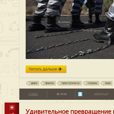
Читать дальше
диво
факты
преступность
страны
мир
ЧТИВО
4164
ANIDAFL87
Удивительное превращение гу