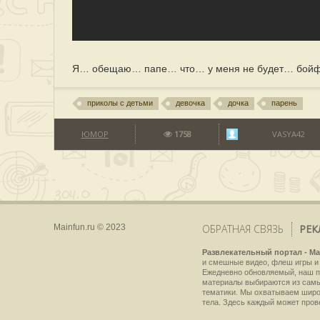
Я… обещаю… папе… что… у меня не будет… бойфр
приколы с детьми
девочка
дочка
парень
ЮМОР
1758
VASYA42
Mainfun.ru © 2023
ОБРАТНАЯ СВЯЗЬ
РЕК
Развлекательный портал - Ma
и смешные видео, флеш игры и 
Ежедневно обновляемый, наш пр
материалы выбираются из самы
тематики. Мы охватываем широки
тела. Здесь каждый может пров