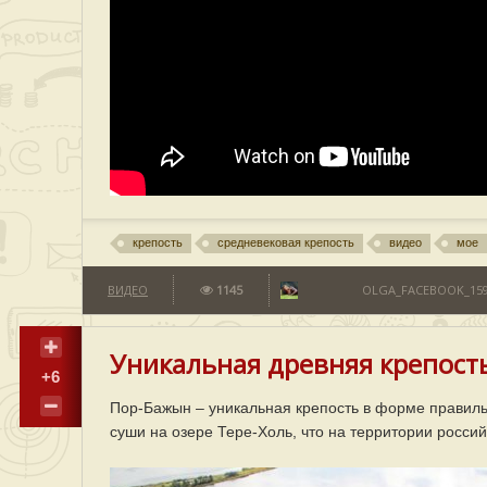
крепость
средневековая крепость
видео
мое
ВИДЕО
1145
OLGA_FACEBOOK_159
Уникальная древняя крепост
+6
Пор-Бажын – уникальная крепость в форме правиль
суши на озере Тере-Холь, что на территории росси