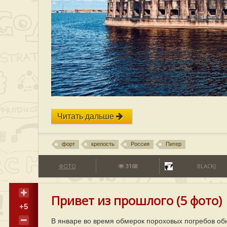
Читать дальше
форт
крепость
Россия
Питер
ФОТО
3168
BLACKJ
Привет из прошлого (5 фото)
+5
В январе во время обмерок пороховых погребов об