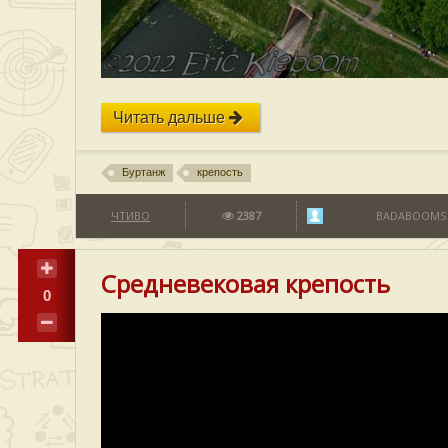
Читать дальше
Буртанж
крепость
ЧТИВО
2387
BADABOOMS
Средневековая крепость
0