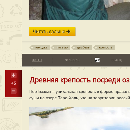
Читать дальше
находка
письмо
дембель
крепость
ФОТО
103610
BLACKJ
Древняя крепость посреди озе
+5
Пор-Бажын – уникальная крепость в форме правиль
суши на озере Тере-Холь, что на территории росси