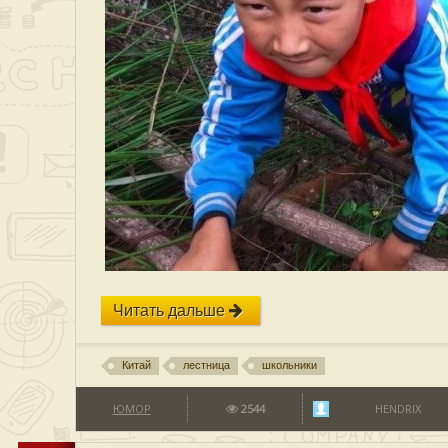
Читать дальше
Китай
лестница
школьники
ЮМОР
2544
HENDRIX