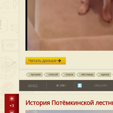
Читать дальше
лучшее
способ
спуск
лестница
щенок
ВИДЕО
2481
GREGORY
История Потёмкинской лестн
+3