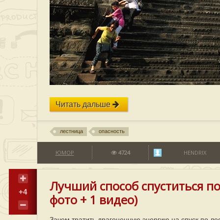
Читать дальше
лестница
опасность
ЮМОР
4724
HENDRIX
Лучший способ спуститься по
+4
фото + 1 видео)
Зачем тратить драгоценную энергию на спуск по л