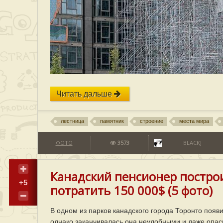
Читать дальше
лестница
памятник
строение
места мира
ФОТО
3573
BLACKJ
Канадский пенсионер построи
+5
потратить 150 000$ (5 фото)
В одном из парков канадского города Торонто появ
однако заканчивалась она неудобными и даже опас