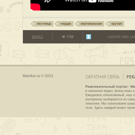
лестница
чердак
вертикальная
крутая
ВИДЕО
1738
LADDER-AND-LA
Mainfun.ru © 2023
ОБРАТНАЯ СВЯЗЬ
РЕК
Развлекательный портал - Ma
и смешные видео, флеш игры и 
Ежедневно обновляемый, наш пр
материалы выбираются из самы
тематики. Мы охватываем широки
тела. Здесь каждый может пров