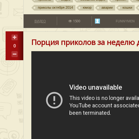
приколы октября 2014
юмор
аварии
кошки
ВИДЕО
1500
FUNNYMEN
Порция приколов за неделю 
0