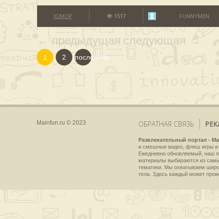
ЮМОР
1517
FUNNYMEN
← предыдущая
следующая →
1
2
последняя
Mainfun.ru © 2023
ОБРАТНАЯ СВЯЗЬ
РЕК
Развлекательный портал - Ma
и смешные видео, флеш игры и 
Ежедневно обновляемый, наш пр
материалы выбираются из самы
тематики. Мы охватываем широки
тела. Здесь каждый может пров