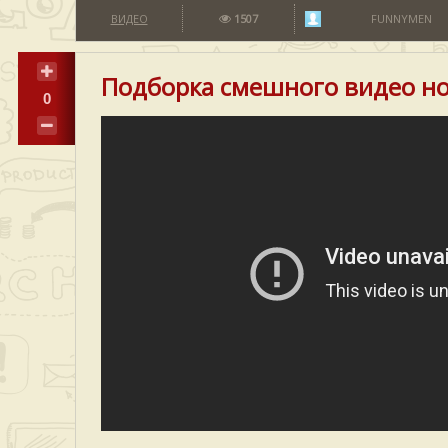
ВИДЕО
1507
FUNNYMEN
Подборка смешного видео н
0