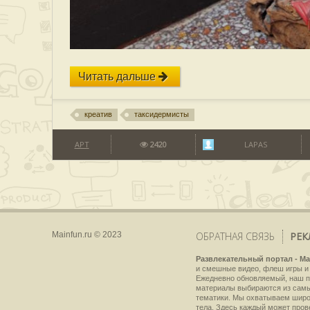
Читать дальше
креатив
таксидермисты
АРТ
2420
LAPAS
Mainfun.ru © 2023
ОБРАТНАЯ СВЯЗЬ
РЕК
Развлекательный портал - Ma
и смешные видео, флеш игры и 
Ежедневно обновляемый, наш пр
материалы выбираются из самы
тематики. Мы охватываем широки
тела. Здесь каждый может пров