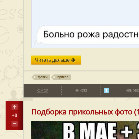
Читать дальше
фотки
прикол
ЮМОР
4782
HENDRI
Подборка прикольных фото (1
+8