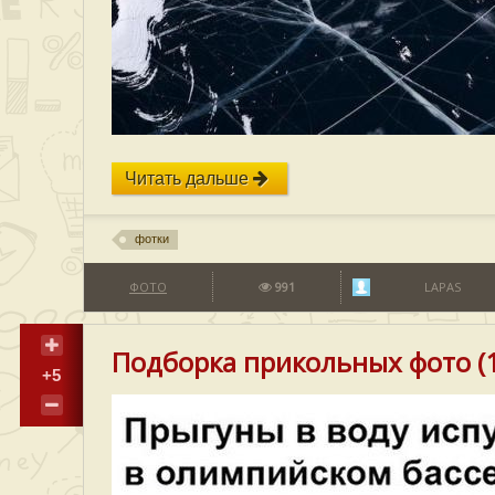
Читать дальше
фотки
ФОТО
991
LAPAS
Подборка прикольных фото (1
+5