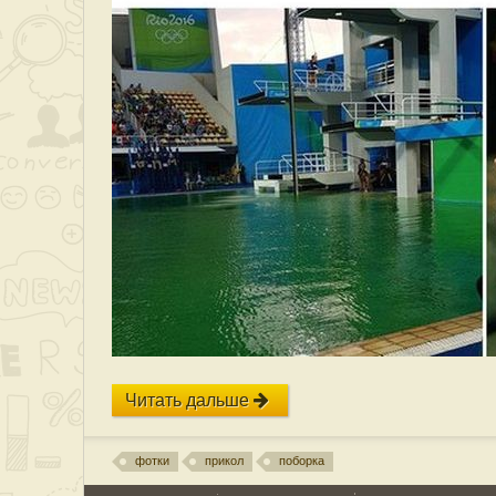
Читать дальше
фотки
прикол
поборка