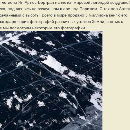
о легиона Ян Артюс-Бертран является мировой легендой воздушно
уха, поднявшись на воздушном шаре над Парижем. С тех пор Артю
деланными с высоты. Всего в мире продано 3 миллиона книг с его
агодаря серии фотографий различных уголков Земли, снятых с
дня мы посмотрим некоторые его фотографии.