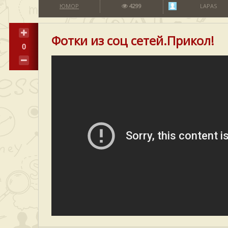
ЮМОР
4299
LAPAS
Фотки из соц сетей.Прикол!
0