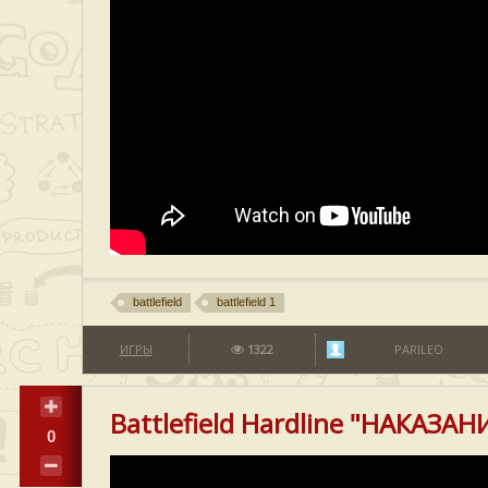
battlefield
battlefield 1
ИГРЫ
1322
PARILEO
Battlefield Hardline "НАКАЗАН
0