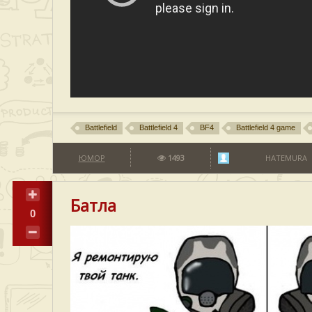
Battlefield
Battlefield 4
BF4
Battlefield 4 game
ЮМОР
1493
HATEMURA
Батла
0