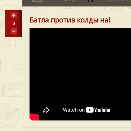
Батла против колды на!
0