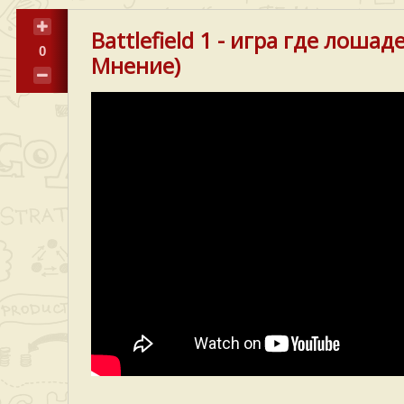
Battlefield 1 - игра где лош
0
Мнение)