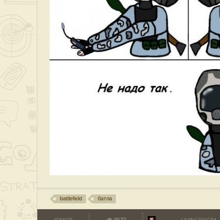
battlefield
батла
ЮМОР
3077
LIVINGROOM