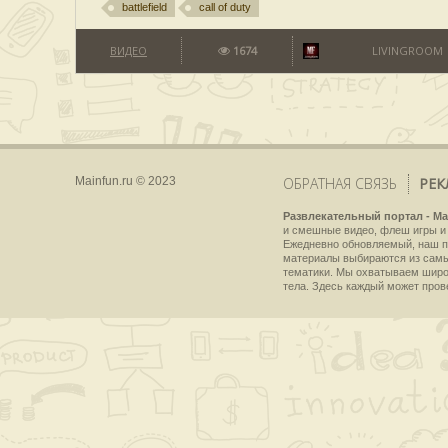
battlefield
call of duty
ВИДЕО
1674
LIVINGROOM
Mainfun.ru © 2023
ОБРАТНАЯ СВЯЗЬ
РЕК
Развлекательный портал - Ma
и смешные видео, флеш игры и 
Ежедневно обновляемый, наш пр
материалы выбираются из самы
тематики. Мы охватываем широки
тела. Здесь каждый может пров