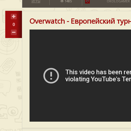
ИГРЫ
1485
OKOLOGAMER
Overwatch - Европейский турн
0