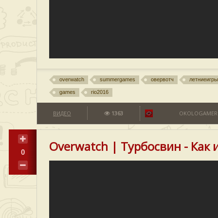
overwatch
summergames
овервотч
летниеигры
games
rio2016
ВИДЕО
1363
OKOLOGAMER
Overwatch | Турбосвин - Как и
0