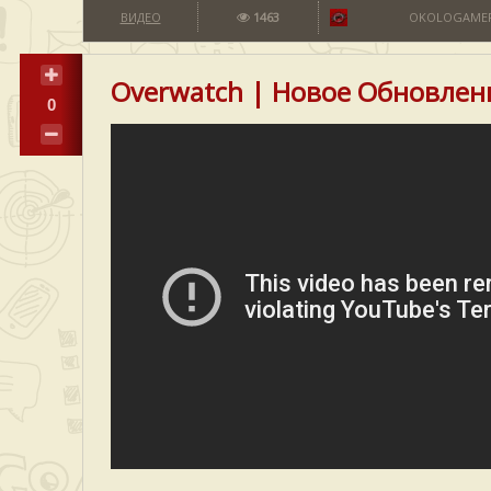
ВИДЕО
1463
OKOLOGAME
Overwatch | Новое Обновлени
0