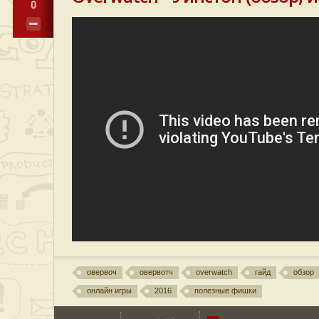
0
овервоч
овервотч
overwatch
гайд
обзор
онлайн игры
2016
полезные фишки