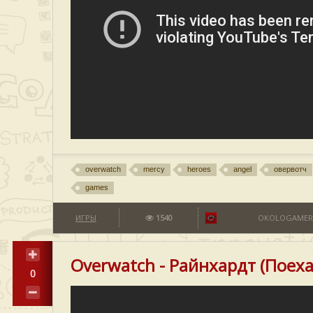
overwatch
mercy
heroes
angel
овервотч
games
ИГРЫ
1540
OKOLOGAMER
Overwatch - Райнхардт (Поеха
0