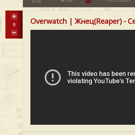
ИГРЫ
1576
OKOLOGAMER
Overwatch | Жнец(Reaper) - 
0