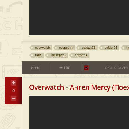
overwatch
овервотч
солдат76
soldier76
h
гайд
как играть
секреты
ИГРЫ
1781
OKOLOGAMER
Overwatch - Ангел Mercy (Пое
0