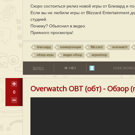
Скоро состоиться релиз новой игры от Близард и п
Если вы не любили игры от Blizzard Entertainment до
студией.
Почему? Обьяснил в видео.
Прияного просмотра!
близзард
конвергенция
Blizzard
overwatch
обзор игры
видео обзор
игрообзор
ВИДЕО
1401
OVER_NONNS
Overwatch OBT (обт) - Обзор (
0