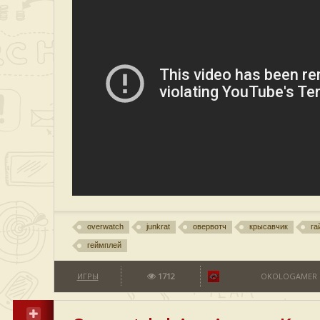
overwatch
junkrat
овервотч
крысавчик
га
геймплей
ИГРЫ
1712
OKOLOGAMER