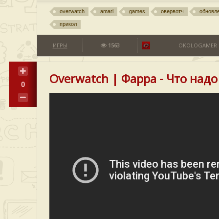
overwatch
amari
games
овервотч
обновл
прикол
ИГРЫ
1563
OKOLOGAMER
Overwatch | Фарра - Что надо
0