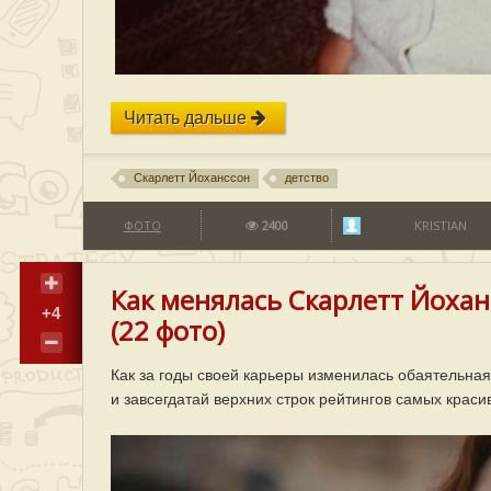
Читать дальше
Скарлетт Йоханссон
детство
ФОТО
2400
KRISTIAN
Как менялась Скарлетт Йоха
+4
(22 фото)
Как за годы своей карьеры изменилась обаятельная
и завсегдатай верхних строк рейтингов самых крас