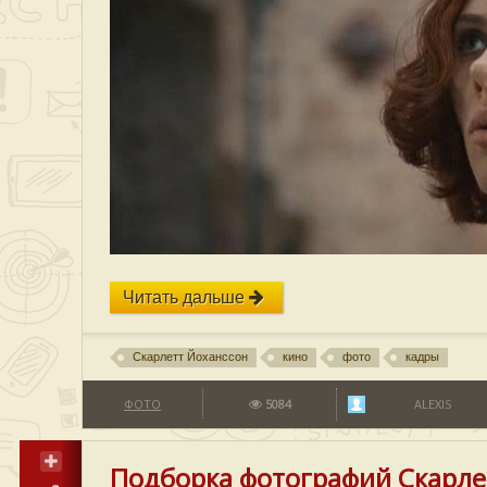
Читать дальше
Скарлетт Йоханссон
кино
фото
кадры
ФОТО
5084
ALEXIS
Подборка фотографий Скарлет