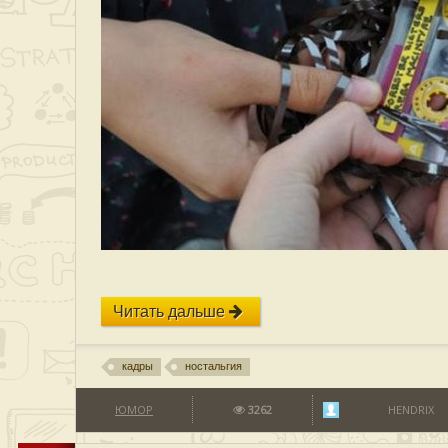
Читать дальше
кадры
ностальгия
ЮМОР
3262
HENDRIX