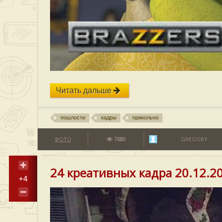
Читать дальше
пошлости
кадры
прикольно
ФОТО
7680
GREGORY
24 креативных кадра 20.12.2
+4