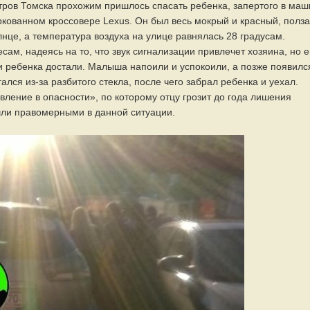
нтров Томска прохожим пришлось спасать ребенка, запертого в ма
кованном кроссовере Lexus. Он был весь мокрый и красный, полз
лнце, а температура воздуха на улице равнялась 28 градусам.
сам, надеясь на то, что звук сигнализации привлечет хозяина, но е
, и ребенка достали. Малыша напоили и успокоили, а позже появилс
ался из-за разбитого стекла, после чего забрал ребенка и уехал.
вление в опасности», по которому отцу грозит до года лишения
очли правомерными в данной ситуации.