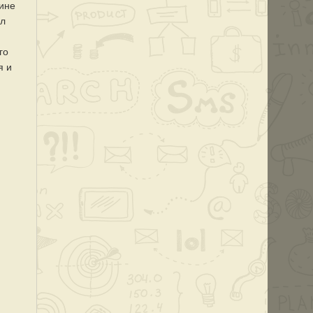
шине
ал
го
я и