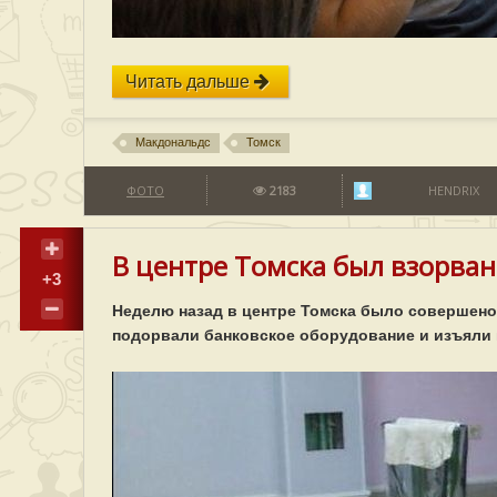
Читать дальше
Макдональдс
Томск
ФОТО
2183
HENDRIX
В центре Томска был взорван
+3
Неделю назад в центре Томска было совершено
подорвали банковское оборудование и изъяли и