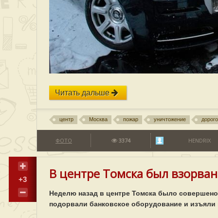
Читать дальше
центр
Москва
пожар
уничтожение
дорог
ФОТО
3374
HENDRIX
В центре Томска был взорван
+3
Неделю назад в центре Томска было совершено
подорвали банковское оборудование и изъяли и