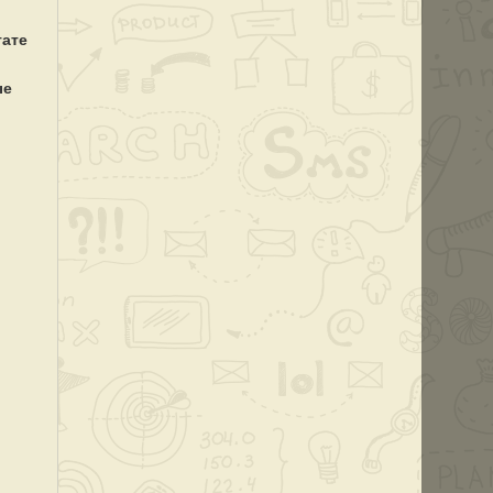
тате
ые