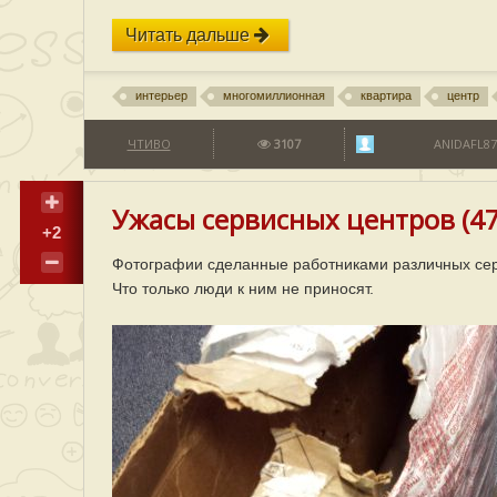
Читать дальше
интерьер
многомиллионная
квартира
центр
ЧТИВО
3107
ANIDAFL87
Ужасы сервисных центров (47
+2
Фотографии сделанные работниками различных сер
Что только люди к ним не приносят.