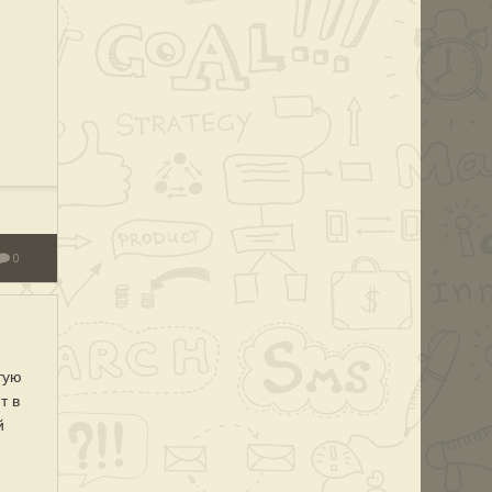
0
тую
т в
й