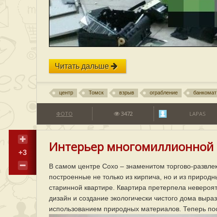
Читать дальше
центр
Томск
взрыв
ограбление
банкомат
ФОТО
3472
LAPAS
Интерьер многомиллионной к
+3
В самом центре Сохо – знаменитом торгово-развлек
построенные не только из кирпича, но и из природ
старинной квартире. Квартира претерпела неверо
дизайн и создание экологически чистого дома выра
использованием природных материалов. Теперь пос