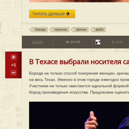
Читать дальше
борода
приколы
фильм
фейл
ЮМОР
206159
BLACKJ
В Техасе выбрали носителя с
+5
Борода не только способ покорения женщин, кричащ
на весь Техас. Именно в этом городе ежегодно про
Участники не только хвастаются идеальной формой и
бород произведения искусства. Предлагаем оценит