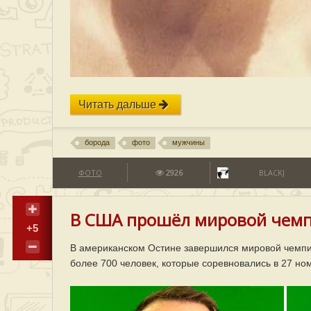
Читать дальше
борода
фото
мужчины
ФОТО
2926
BLACKJ
В США прошёл мировой чемпи
+5
В американском Остине завершился мировой чемпио
более 700 человек, которые соревновались в 27 но