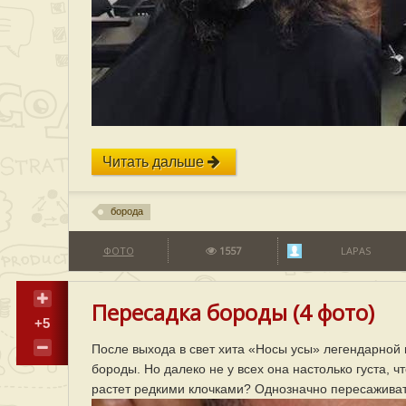
Читать дальше
борода
ФОТО
1557
LAPAS
Пересадка бороды (4 фото)
+5
После выхода в свет хита «Носы усы» легендарной
бороды. Но далеко не у всех она настолько густа, 
растет редкими клочками? Однозначно пересаживат