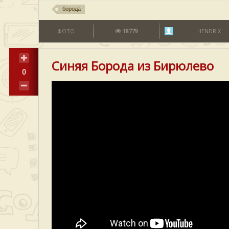
борода
ФОТО
18779
HENDRIX
Синяя Борода из Бирюлево
0