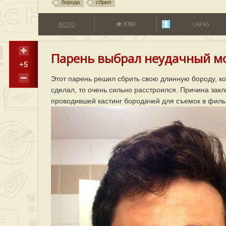
борода
сбрил
ФОТО
3761
LAPAS
Парень выбрал неудачный мом
+5
Этот парень решил сбрить свою длинную бороду, кот
сделал, то очень сильно расстроился. Причина закл
проводившей кастинг бородачей для съемок в фильм