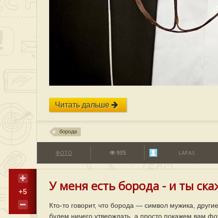
Читать дальше
борода
ФОТО
935
LAPAS
У меня есть борода - и ты ск
+5
Кто-то говорит, что борода — символ мужика, други
будем ничего утверждать, а просто покажем вам фо