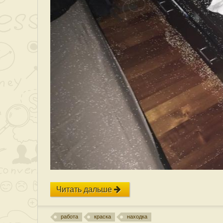
Читать дальше
работа
краска
находка