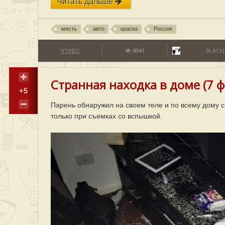
Читать дальше
месть
авто
краска
Россия
ЧТИВО
4341
BLACKJ
Странная находка в доме (7 ф
+5
Парень обнаружил на своем теле и по всему дому 
только при съемках со вспышкой.