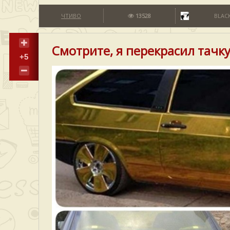
ЧТИВО
13528
BLACK
Смотрите, я перекрасил тачку
+5