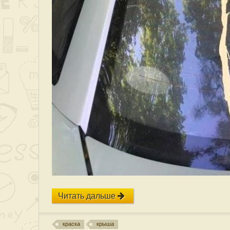
Читать дальше
краска
крыша