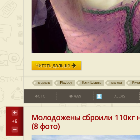
Читать дальше
модель
Playboy
Кэти Шмитц
магнат
Рича
ФОТО
4889
ALEXIS
Молодожены сброили 110кг н
+6
(8 фото)