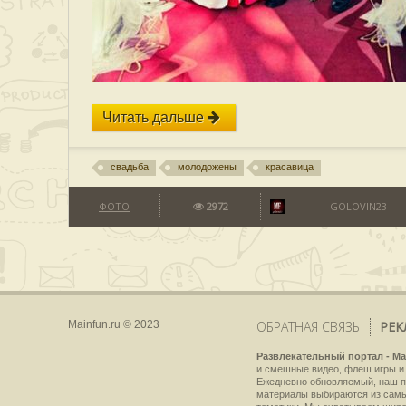
Читать дальше
свадьба
молодожены
красавица
ФОТО
2972
GOLOVIN23
Mainfun.ru © 2023
ОБРАТНАЯ СВЯЗЬ
РЕК
Развлекательный портал - Ma
и смешные видео, флеш игры и 
Ежедневно обновляемый, наш пр
материалы выбираются из самы