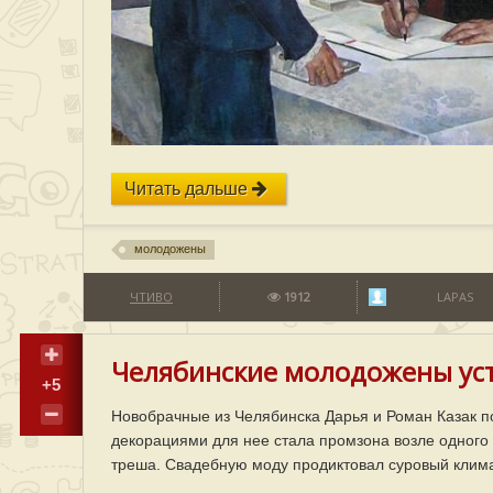
Читать дальше
молодожены
ЧТИВО
1912
LAPAS
Челябинские молодожены уст
+5
Новобрачные из Челябинска Дарья и Роман Казак п
декорациями для нее стала промзона возле одного 
треша. Свадебную моду продиктовал суровый клима