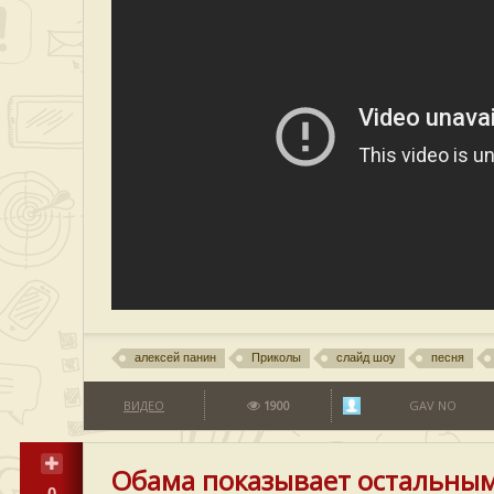
алексей панин
Приколы
слайд шоу
песня
ВИДЕО
1900
GAV NO
Обама показывает остальным
0