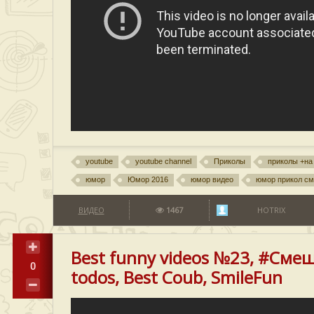
youtube
youtube channel
Приколы
приколы +на
юмор
Юмор 2016
юмор видео
юмор прикол с
ВИДЕО
1467
HOTRIX
Best funny videos №23, #Сме
0
todos, Best Coub, SmileFun