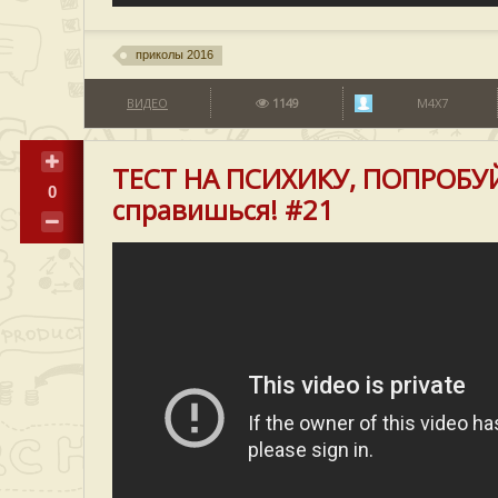
приколы 2016
ВИДЕО
1149
M4X7
ТЕСТ НА ПСИХИКУ, ПОПРОБУЙ
0
справишься! #21