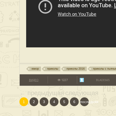
юмор
приколы
приколы 2016
приколы с пьян
ВИДЕО
1227
BLADE665
← предыдущая
следующая →
1
2
3
4
5
6
последняя