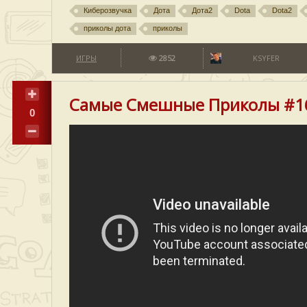
Киберозвучка
Дота
Дота2
Dota
Dota2
приколы дота
приколы
ИГРЫ
2852
KSYFER
Самые Смешные Приколы #1
0