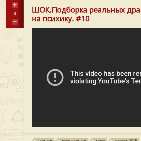
ШОК.Подборка реальных драк
0
на психику. #10
приколы
видео приколы
юмор
приколы 2016