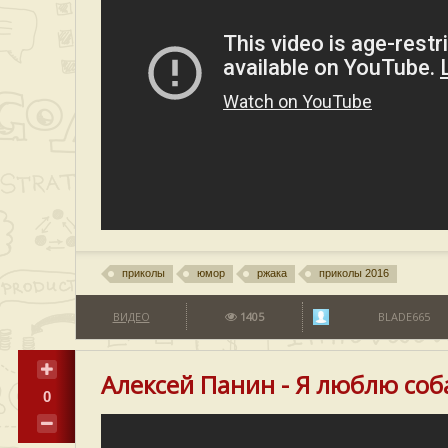
приколы
юмор
ржака
приколы 2016
ВИДЕО
1405
BLADE665
Алексей Панин - Я люблю соб
0