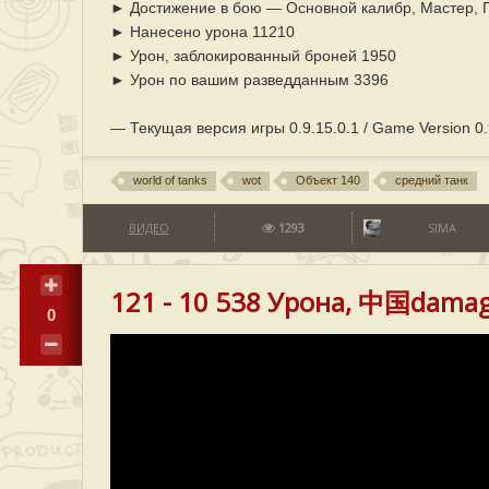
► Достижение в бою — Основной калибр, Мастер, 
► Нанесено урона 11210
► Урон, заблокированный броней 1950
► Урон по вашим разведданным 3396
— Текущая версия игры 0.9.15.0.1 / Game Version 0.9
world of tanks
wot
Объект 140
средний танк
ВИДЕО
1293
SIMA
121 - 10 538 Урона, 中国damage
0