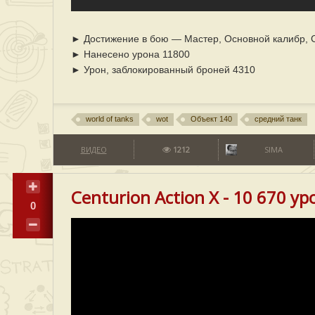
► Достижение в бою — Мастер, Основной калибр, С
► Нанесено урона 11800
► Урон, заблокированный броней 4310
world of tanks
wot
Объект 140
средний танк
ВИДЕО
1212
SIMA
Centurion Action X - 10 670 ур
0