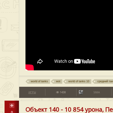
world of tanks
wot
world of tanks 10
средний тан
ИГРЫ
1438
SIMA
Объект 140 - 10 854 урона, Пе
0