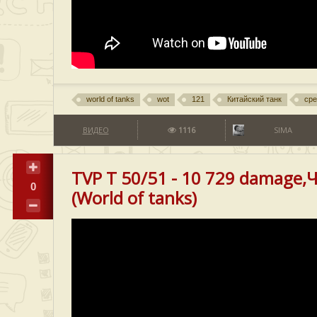
world of tanks
wot
121
Китайский танк
сре
ВИДЕО
1116
SIMA
TVP T 50/51 - 10 729 damage
0
(World of tanks)