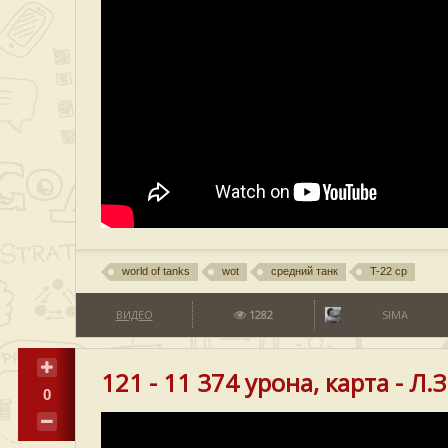
world of tanks
wot
средний танк
T-22 ср
ВИДЕО
1282
SIMA
121 - 11 374 урона, карта - Л
0