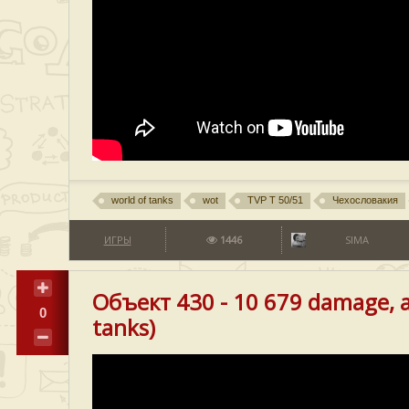
world of tanks
wot
TVP T 50/51
Чехословакия
ИГРЫ
1446
SIMA
Объект 430 - 10 679 damage, а
0
tanks)