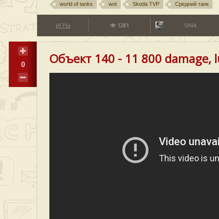
world of tanks
wot
Skoda TVP
Средний танк
ИГРЫ
1281
SIMA
Объект 140 - 11 800 damage, l
0