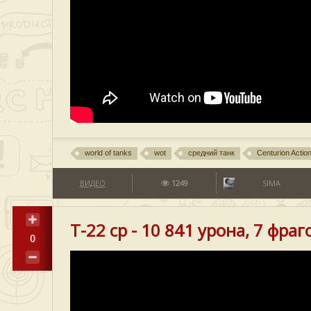
world of tanks
wot
средний танк
Centurion Actio
ВИДЕО
1249
SIMA
T-22 ср - 10 841 урона, 7 фраг
0