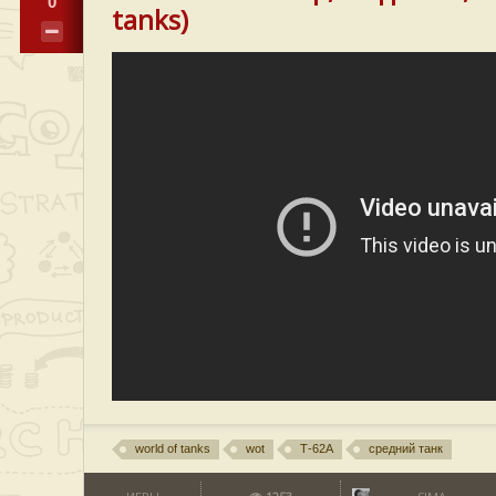
0
tanks)
world of tanks
wot
Т-62А
средний танк