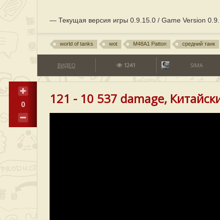
— Текущая версия игры 0.9.15.0 / Game Version 0.9.
world of tanks
wot
M48A1 Patton
средний танк
ВИДЕО
1241
SIMA
121 - 10 537 damage, Китайски
0