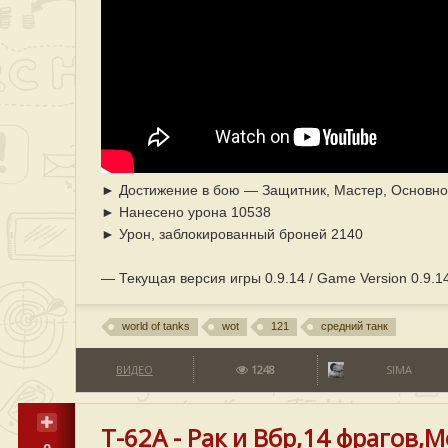
► Достижение в бою — Защитник, Мастер, Основной
► Нанесено урона 10538
► Урон, заблокированный броней 2140
— Текущая версия игры 0.9.14 / Game Version 0.9.14
world of tanks
wot
121
средний танк
ВИДЕО
1248
SIMA
Т-62А - Рак и Вбр,14 фрагов,