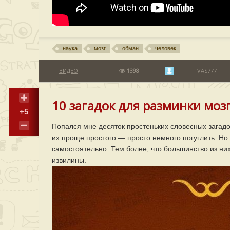
наука
мозг
обман
человек
ВИДЕО
1398
VAS777
10 загадок для разминки моз
+5
Попался мне десяток простеньких словесных загадо
их проще простого — просто немного погуглить. Но
самостоятельно. Тем более, что большинство из них
извилины.