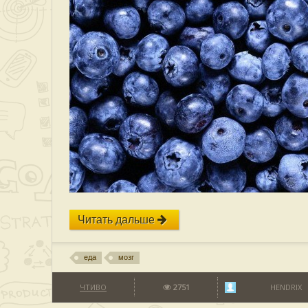
Читать дальше
еда
мозг
ЧТИВО
2751
HENDRIX