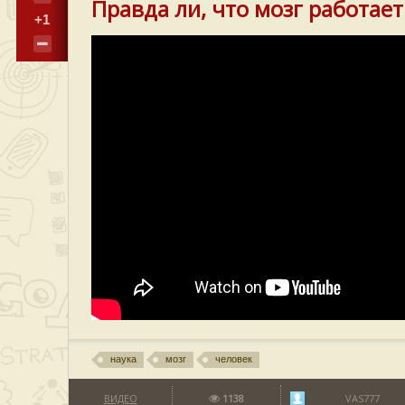
Правда ли, что мозг работае
+1
наука
мозг
человек
ВИДЕО
1138
VAS777