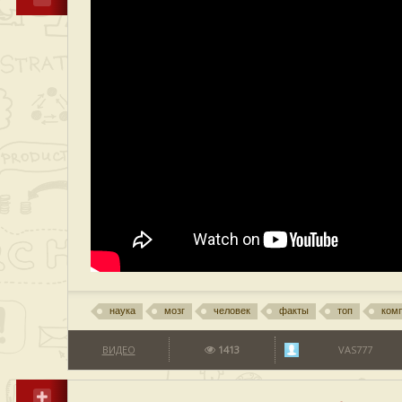
наука
мозг
человек
факты
топ
ком
ВИДЕО
1413
VAS777