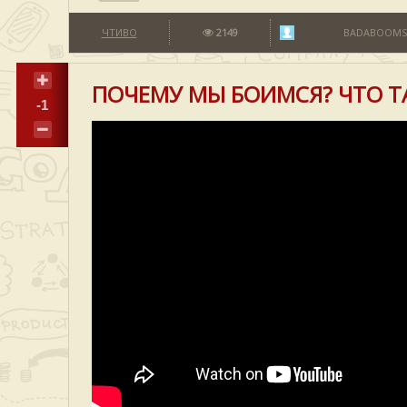
ЧТИВО
2149
BADABOOMS
ПОЧЕМУ МЫ БОИМСЯ? ЧТО ТА
-1