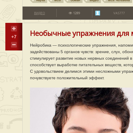
наука
мозг
обман
видео
мозг человека
ВИДЕО
1289
VAS777
Необычные упражнения для м
+7
Нейробика — психологические упражнения, напоми
задействованы 5 органов чувств: зрение, слух, обо
стимулирует развитие новых нервных соединений в 
способствует выработке питательных веществ, кот
С удовольствием делимся этими несложными упражн
почувствуете положительный эффект.