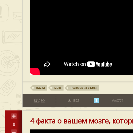
наука
мозг
человек из стали
ВИДЕО
1322
VAS777
4 факта о вашем мозге, котор
0