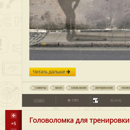
Читать дальше
советы
мозг
сила воли
интересное
поле
ЧТИВО
1791
BLACKJ
Головоломка для тренировки
+5