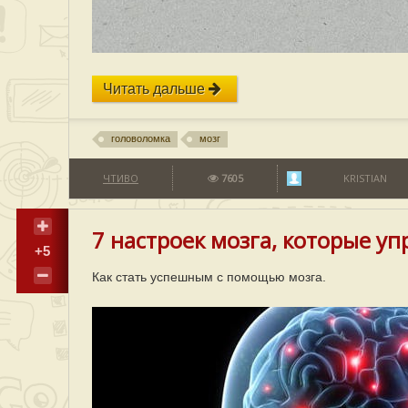
Читать дальше
головоломка
мозг
ЧТИВО
7605
KRISTIAN
7 настроек мозга, которые у
+5
Как стать успешным с помощью мозга.