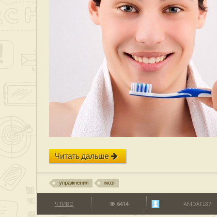
Читать дальше
упражнения
мозг
ЧТИВО
6414
ANIDAFL87