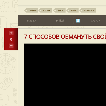
наука
страх
ужас
мозг
человек
ВИДЕО
1529
VAS777
7 СПОСОБОВ ОБМАНУТЬ СВО
0