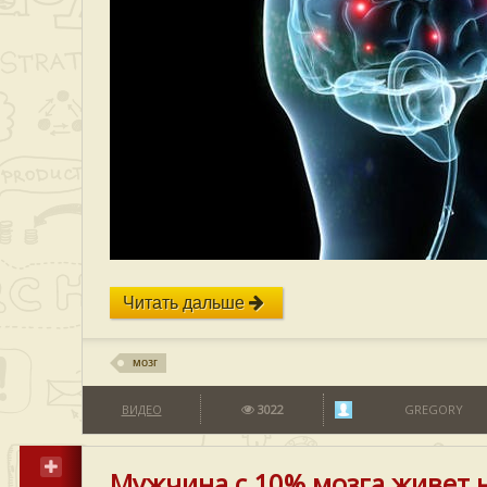
Читать дальше
мозг
ВИДЕО
3022
GREGORY
Мужчина с 10% мозга живет