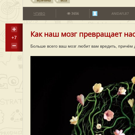
мужчины
мозг
ЧТИВО
3656
ANIDAFL87
Как наш мозг превращает нас
+7
Больше всего ваш мозг любит вам вредить, причём