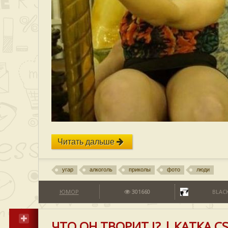
Читать дальше
угар
алкоголь
приколы
фото
люди
ЮМОР
301660
BLACK
ЧТО ОН ТВОРИТ !? | КАТКА C