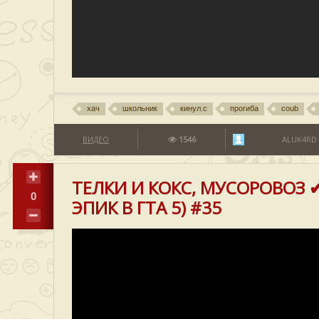
хач
школьник
кинул.с
прогиба
coub
ВИДЕО
1546
ALUK4RD
ТЕЛКИ И КОКС, МУСОРОВОЗ ✔
0
ЭПИК В ГТА 5) #35