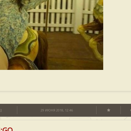
J
29 ИЮНЯ 2018, 12:46
S:GO