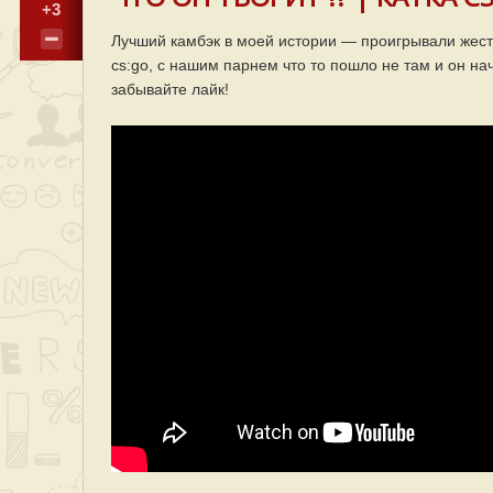
+3
Лучший камбэк в моей истории — проигрывали жестк
cs:go, с нашим парнем что то пошло не там и он на
забывайте лайк!