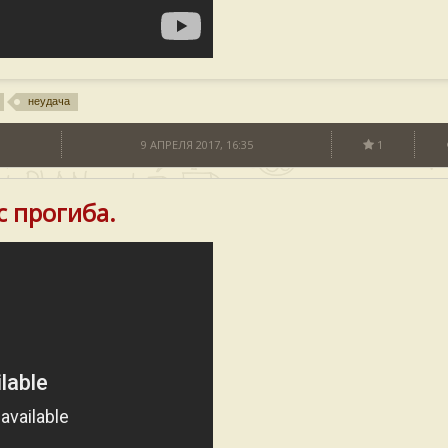
неудача
H
9 АПРЕЛЯ 2017, 16:35
1
с прогиба.