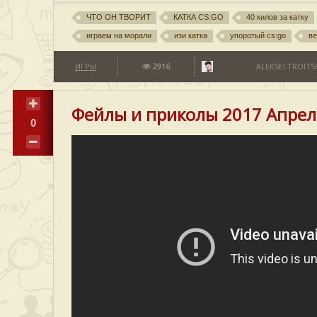
ЧТО ОН ТВОРИТ
КАТКА CS:GO
40 килов за катку
играем на морали
изи катка
упоротый cs:go
ве
ИГРЫ
2916
ALEKSEI.TROITS
Фейлы и приколы 2017 Апрел
0