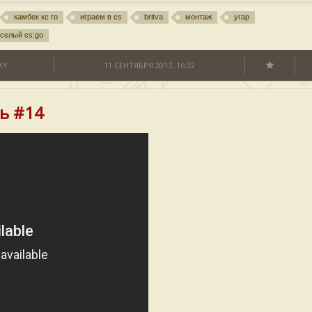
камбек кс го
играем в cs
britva
монтаж
угар
селый cs:go
KY
11 СЕНТЯБРЯ 2017, 16:32
ь #14