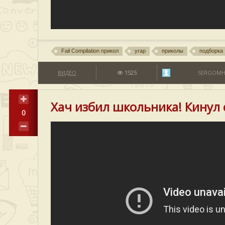
Fail Compilation прикол
угар
приколы
подборка
ВИДЕО
1525
SERGOM
Хач избил школьника! Кинул 
0