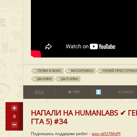
ТЕЛКИ И КОКС
МУСОРОВОЗ
ГЕНИЙ ПРЕСТУПНО
gta online
gta 5 online
ИГРЫ
1797
ATOMGIT
НАПАЛИ НА HUMANLABS ✔ ГЕ
0
ГТА 5) #34
Подпишись поддержи ребят -
goo.gl/U7MgPf