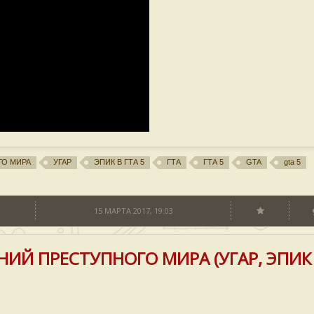
ГО МИРА
УГАР
ЭПИК В ГТА 5
ГТА
ГТА 5
GTA
gta 5
15 МАРТА 2017, 19:03
НИЙ ПРЕСТУПНОГО МИРА (УГАР, ЭПИК