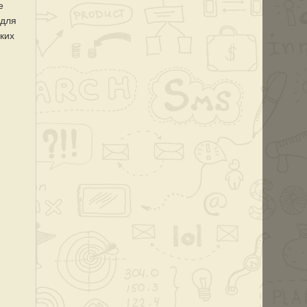
е
 для
ких