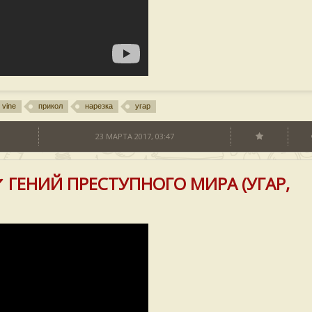
vine
прикол
нарезка
угар
23 МАРТА 2017, 03:47
 ГЕНИЙ ПРЕСТУПНОГО МИРА (УГАР,