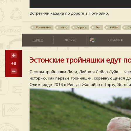
Встретили кабана по дороге в Полибино.
Животные
авто
дорога
бег
кабан
с
ВИДЕО
1276
QUAAKER
Эстонские тройняшки едут п
+8
Сестры-тройняшки Лили, Лийна и Лейла Луйк — чле
историю, как первые тройняшки, соревнующиеся друг
Олимпиаде-2016 в Рио-де-Жанейро в Тарту, Эстони