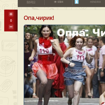
ВИДЕО
6584
HENDRIX
Опа,чирик!
0