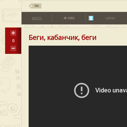
бег
ФОТО
3692
LAPAS
Беги, кабанчик, беги
0