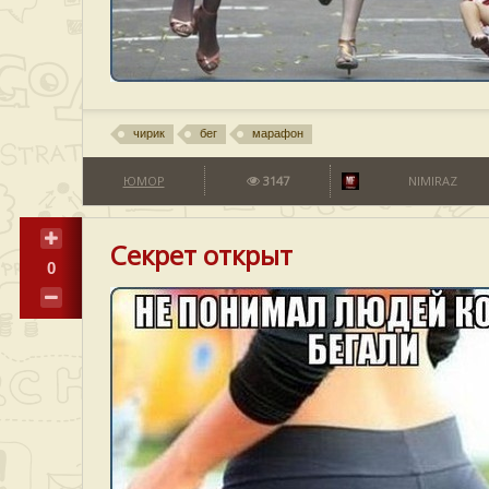
чирик
бег
марафон
ЮМОР
3147
NIMIRAZ
Секрет открыт
0