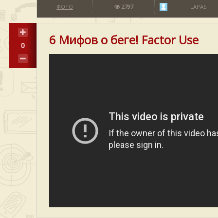
ФОТО
2797
LAPAS
6 Мифов о беге! Factor Use
0