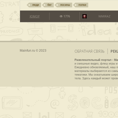
люди
бег
лосины
попки
ЮМОР
1776
NIMIRAZ
Mainfun.ru © 2023
ОБРАТНАЯ СВЯЗЬ
РЕК
Развлекательный портал - Ma
и смешные видео, флеш игры и 
Ежедневно обновляемый, наш пр
материалы выбираются из самы
тематики. Мы охватываем широки
тела. Здесь каждый может пров