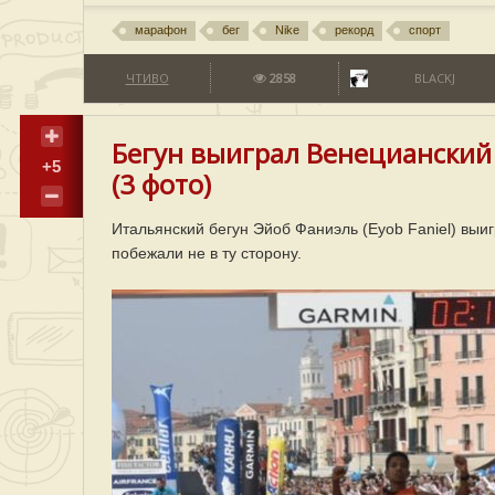
марафон
бег
Nike
рекорд
спорт
ЧТИВО
2858
BLACKJ
Бегун выиграл Венецианский
+5
(3 фото)
Итальянский бегун Эйоб Фаниэль (Eyob Faniel) выиг
побежали не в ту сторону.