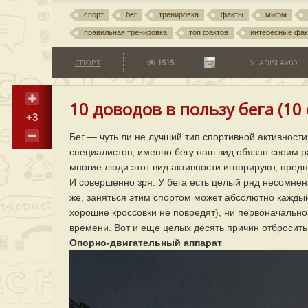
спорт
бег
тренировка
факты
мифы
правильная тренировка
топ фактов
интересные фа
СПОРТ
1515
VLADISLAV001
10 доводов в пользу бега (10
+3
Бег — чуть ли не лучший тип спортивной активност
специалистов, именно бегу наш вид обязан своим 
многие люди этот вид активности игнорируют, пред
И совершенно зря. У бега есть целый ряд несомнен
же, заняться этим спортом может абсолютно каждый
хорошие кроссовки не повредят), ни первоначально
времени. Вот и еще целых десять причин отбросить
Опорно-двигательный аппарат