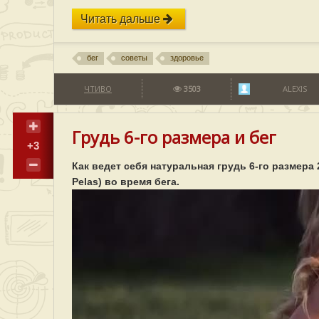
Читать дальше
бег
советы
здоровье
ЧТИВО
3503
ALEXIS
Грудь 6-го размера и бег
+3
Как ведет себя натуральная грудь 6-го размера
Pelas) во время бега.