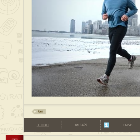
бег
ЧТИВО
1429
LAPAS