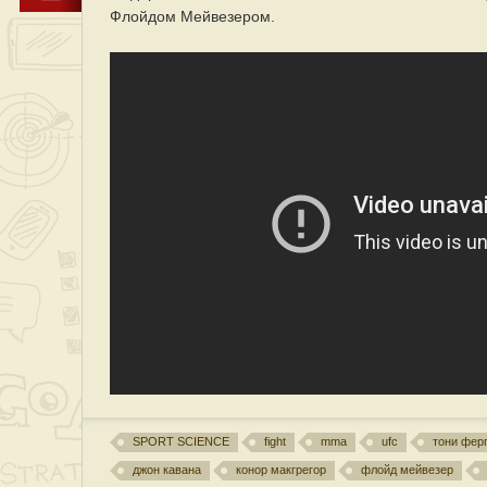
Флойдом Мейвезером.
SPORT SCIENCE
fight
mma
ufc
тони фер
джон кавана
конор макгрегор
флойд мейвезер