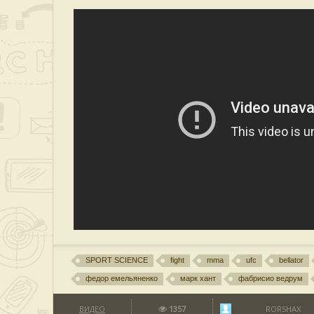
SPORT SCIENCE
fight
mma
ufc
bellator
федор емельяненко
марк хант
фабрисио ведрум
ВИДЕО
1357
RORSHAX