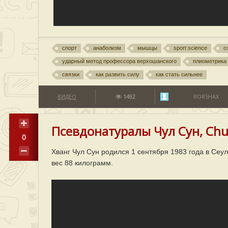
спорт
анаболизм
мышцы
sport science
с
ударный метод профессора верхошанского
плиометрика
связки
как развить силу
как стать сильнее
ВИДЕО
1492
RORSHAX
Псевдонатуралы Чул Сун, Chu
0
Хванг Чул Сун родился 1 сентября 1983 года в Сеу
вес 88 килограмм.