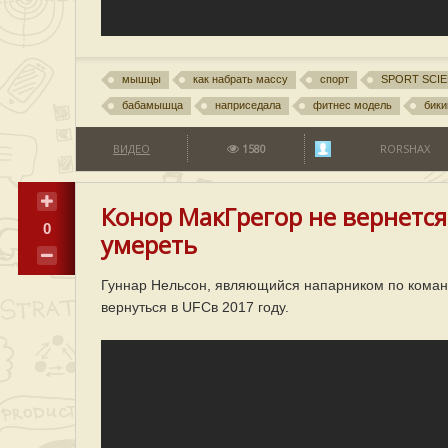
мышцы
как набрать массу
спорт
SPORT SCI
бабамышца
наприседала
фитнес модель
бики
ВИДЕО
1580
RORSHAX
Конор МакГрегор не вернется
0
умереть
Гуннар Нельсон, являющийся напарником по команд
вернуться в UFCв 2017 году.