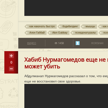
как накачать быстро
бодибилдинг
мышцы
как
Алон Габбай
Alon Gabbay
псевдонатуралы
псе
ВИДЕО
1458
RORSHAX
Хабиб Нурмагомедов еще не в
0
может убить
Абдулманап Нурмагомедов рассказал о том, что ему
еще не восстановил свое здоровье.