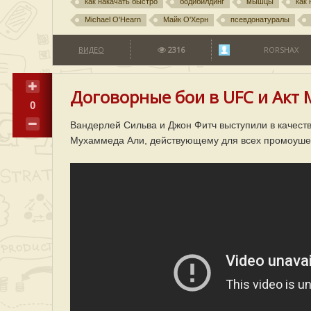
как накачать быстро
бодибилдинг
мышцы
как
Michael O'Hearn
Майк О'Херн
псевдонатуралы
ВИДЕО
2316
RORSHAX
Договорные бои в UFC и Акт
0
Вандерлей Сильва и Джон Фитч выступили в качеств
Мухаммеда Али, действующему для всех промоуше