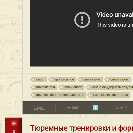
спорт
sport science
спортсайнс
спорт сайнс
влияние сна
сон и спорт
можно ли удержать резуль
причины перетренированности
как избавиться от пере
ВИДЕО
1383
RORSHAX
Тюремные тренировки и фор
0