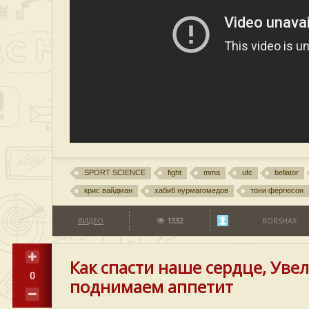
SPORT SCIENCE
fight
mma
ufc
bellator
крис вайдман
хабиб нурмагомедов
тони фергюсон
ВИДЕО
1332
RORSHAX
Как спасти наше сердце, Ув
0
поднимаем аппетит