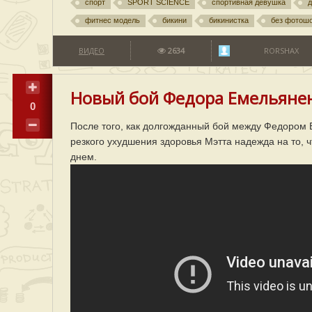
спорт
SPORT SCIENCE
спортивная девушка
фитнес модель
бикини
бикинистка
без фотош
ВИДЕО
2634
RORSHAX
Новый бой Федора Емельяне
0
После того, как долгожданный бой между Федором
резкого ухудшения здоровья Мэтта надежда на то, ч
днем.