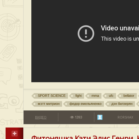
SPORT SCIENCE
fight
mma
ufc
bellator
мэтт митрион
федор емельяненко
дэн билзерян
ВИДЕО
1393
RORSHAX
Фитоняшка Кэти Элис Генри, K