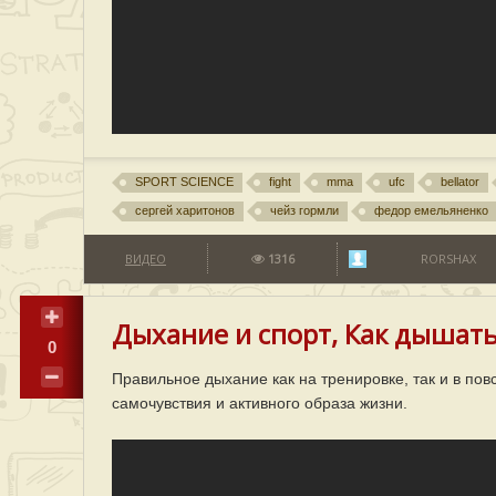
SPORT SCIENCE
fight
mma
ufc
bellator
сергей харитонов
чейз гормли
федор емельяненко
ВИДЕО
1316
RORSHAX
Дыхание и спорт, Как дышат
0
Правильное дыхание как на тренировке, так и в по
самочувствия и активного образа жизни.