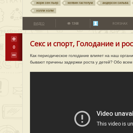
жорж сен пьер
келвин гастелум
андерсон сильва
холли холм
ВИДЕО
1368
RORSHAX
Секс и спорт, Голодание и ро
0
Как периодическое голодание влияет на наш орган
бывают причины задержки роста у детей? Обо всем