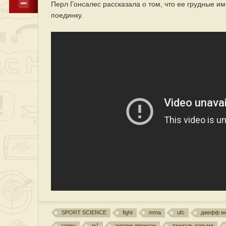
Перл Гонсалес рассказала о том, что ее грудные им
поединку.
SPORT SCIENCE
fight
mma
ufc
джефф м
горец
м1
энтони джонсон
дэниэль корьме