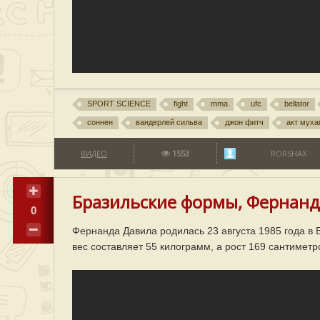
SPORT SCIENCE
fight
mma
ufc
bellator
соннен
вандерлей сильва
джон фитч
акт муха
ВИДЕО
1553
RORSHAX
Бразильские формы, Фернанда
0
Фернанда Давила родилась 23 августа 1985 года в
вес составляет 55 килограмм, а рост 169 сантиметр