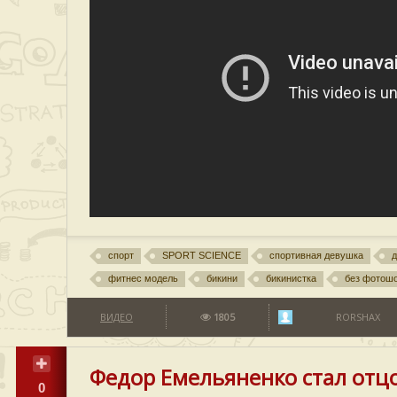
спорт
SPORT SCIENCE
спортивная девушка
фитнес модель
бикини
бикинистка
без фотош
ВИДЕО
1805
RORSHAX
Федор Емельяненко стал отцо
0