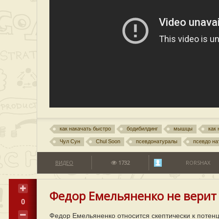
как накачать быстро
бодибилдинг
мышцы
как
Чул Сун
Chul Soon
псевдонатуралы
псевдо на
ВИДЕО
1732
RORSHAX
Федор Емельяненко не верит
0
Федор Емельяненко относится скептически к потен