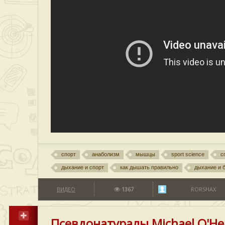
спорт
анаболизм
мышцы
sport science
с
дыхание и спорт
как дышать правильно
дыхание и 
ВИДЕО
1367
RORSHAX
Псевдонатуралы Michael O'He