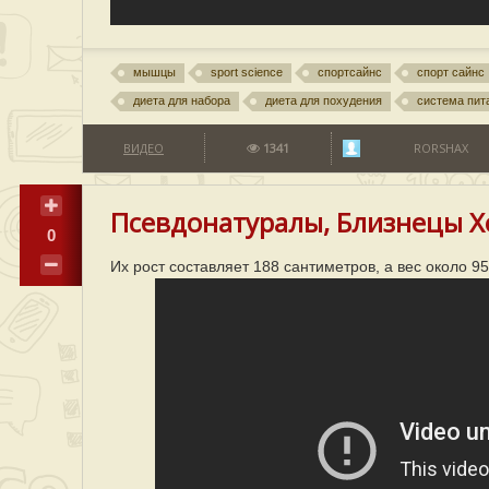
мышцы
sport science
спортсайнс
спорт сайнс
диета для набора
диета для похудения
система пит
ВИДЕО
1341
RORSHAX
Псевдонатуралы, Близнецы Х
0
Их рост составляет 188 сантиметров, а вес около 9