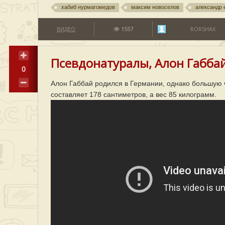
хабиб нурмагомедов
максим новоселов
александр 
ВИДЕО
1557
RORSHAX
Псевдонатуралы, Алон Габбай
0
Алон Габбай родился в Германии, однако большую ч
составляет 178 сантиметров, а вес 85 килограмм.