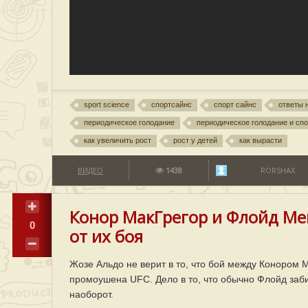
sport science
спортсайнс
спорт сайнс
ответы 
периодическое голодание
периодическое голодание и спо
как увеличить рост
рост у детей
как вырасти
ВИДЕО
1438
RORSHAX
Конор МакГрегор и Флойд Ме
0
от их боя
Жозе Альдо не верит в то, что бой между Конором
промоушена UFC. Дело в то, что обычно Флойд заби
наоборот.