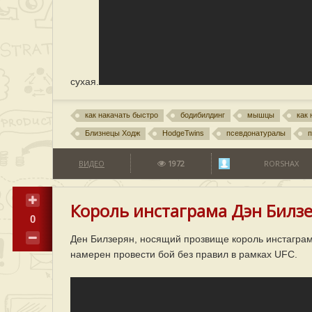
сухая.
как накачать быстро
бодибилдинг
мышцы
как
Близнецы Ходж
HodgeTwins
псевдонатуралы
п
ВИДЕО
1972
RORSHAX
Король инстаграма Дэн Билзе
0
Ден Билзерян, носящий прозвище король инстаграмм
намерен провести бой без правил в рамках UFC.