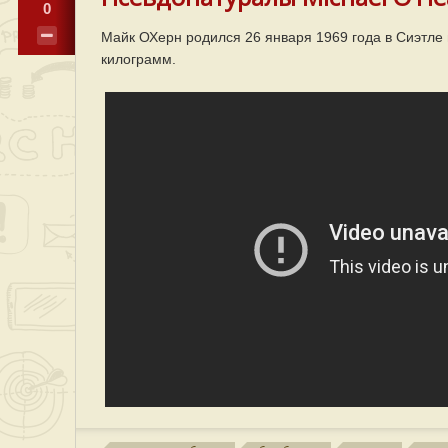
0
Майк ОХерн родился 26 января 1969 года в Сиэтле ш
килограмм.