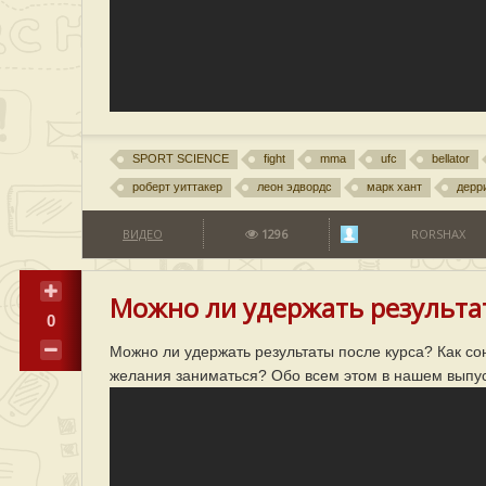
SPORT SCIENCE
fight
mma
ufc
bellator
роберт уиттакер
леон эдвордс
марк хант
дерр
ВИДЕО
1296
RORSHAX
Можно ли удержать результат
0
Можно ли удержать результаты после курса? Как сон
желания заниматься? Обо всем этом в нашем выпус