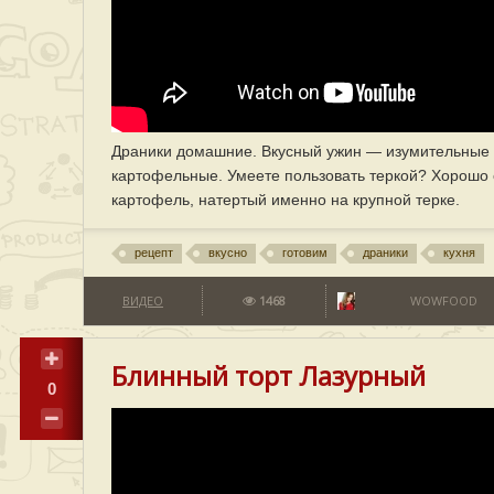
Драники домашние. Вкусный ужин — изумительные 
картофельные. Умеете пользовать теркой? Хорошо е
картофель, натертый именно на крупной терке.
рецепт
вкусно
готовим
драники
кухня
ВИДЕО
1468
WOWFOOD
Блинный торт Лазурный
0