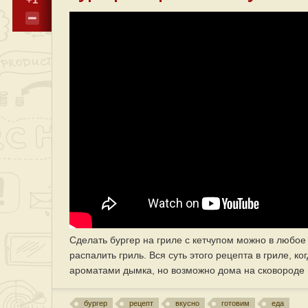
Сделать бургер на гриле с кетчупом можно в любое
распалить гриль. Вся суть этого рецепта в гриле, к
ароматами дымка, но возможно дома на сковороде 
бургер
рецепт
вкусно
готовим
еда