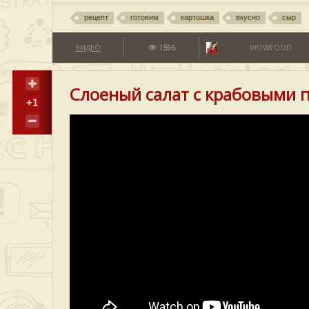
рецепт
готовим
картошка
вкусно
сыр
ВИДЕО
1596
WOWFOOD
Слоеный салат с крабовыми 
+1