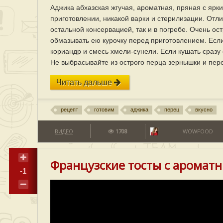
Аджика абхазская жгучая, ароматная, пряная с яр
приготовлении, никакой варки и стерилизации. Отли
остальной консервацией, так и в погребе. Очень о
обмазывать ею курочку перед приготовлением. Если
кориандр и смесь хмели-сунели. Если кушать сразу 
Не выбрасывайте из острого перца зернышки и пере
Читать дальше
рецепт
готовим
аджика
перец
вкусно
ВИДЕО
1708
WOWFOOD
Французские тосты с аромат
-1