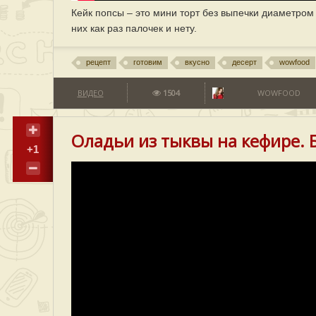
Кейк попсы – это мини торт без выпечки диаметром 
них как раз палочек и нету.
рецепт
готовим
вкусно
десерт
wowfood
ВИДЕО
1504
WOWFOOD
Оладьи из тыквы на кефире. 
+1