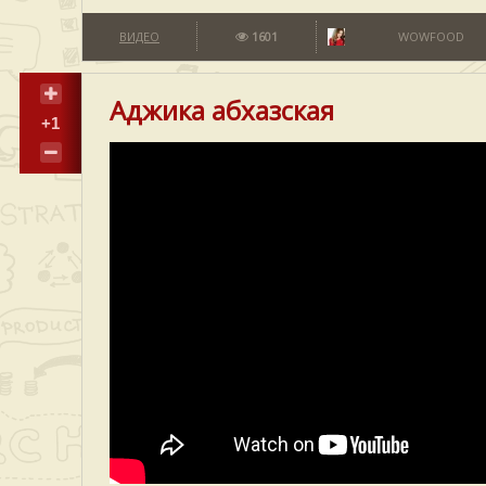
ВИДЕО
1601
WOWFOOD
Аджика абхазская
+1