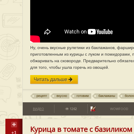
Ну, очень вкусные рулетики из баклажанов, фарш
приготовленным из курицы с луком и помидорами, 
обжаривать на сковороде. Предварительно обязател
для того, чтобы ушла горечь из овощей.
Читать дальше
рецепт
вкусно
готовим
баклажаны
болон
ВИДЕО
1262
WOWFOOD
Курица в томате с базиликом
+1