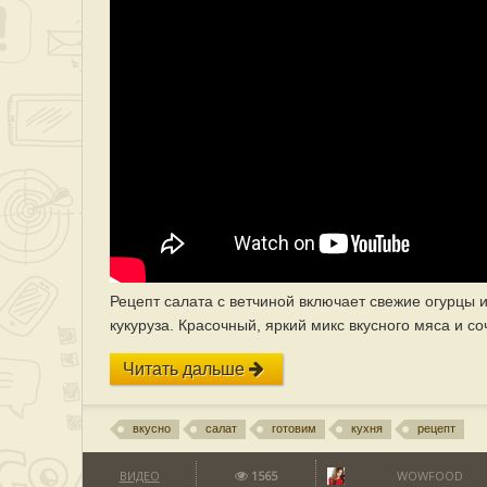
Рецепт салата с ветчиной включает свежие огурцы 
кукуруза. Красочный, яркий микс вкусного мяса и с
Читать дальше
вкусно
салат
готовим
кухня
рецепт
ВИДЕО
1565
WOWFOOD