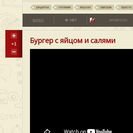
рецепты
готовим
вкусно
завтрак
просто
ВИДЕО
1697
WOWFOOD
Бургер с яйцом и салями
+1