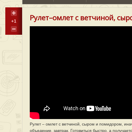
Рулет–омлет с ветчиной, сы
+1
Рулет – омлет с ветчиной, сыром и помидором, инач
объедение, завтрак. Готовиться быстро, а получает