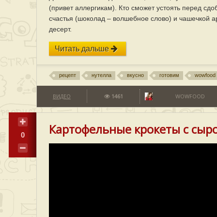
(привет аллергикам). Кто сможет устоять перед с
счастья (шоколад – волшебное слово) и чашечкой 
десерт.
Читать дальше
рецепт
нутелла
вкусно
готовим
wowfood
ВИДЕО
1461
WOWFOOD
Картофельные крокеты с сыр
0