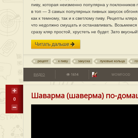
пиву, которая неизменно популярна у поклонников п
в топ — 3 самых популярных пивных закусок обгоня
как к темному, так и к светлому пиву. Рецепты кля
что недолжно смущать и останавливать. Возьмемся
сразу кляр простой, хрустеть не будет. Зато вкусный
Читать дальше
рецепт
к пиву
закуска
луковые кольца
г
ВИДЕО
1614
WOWFOOD
Шаварма (шаверма) по-домаш
0