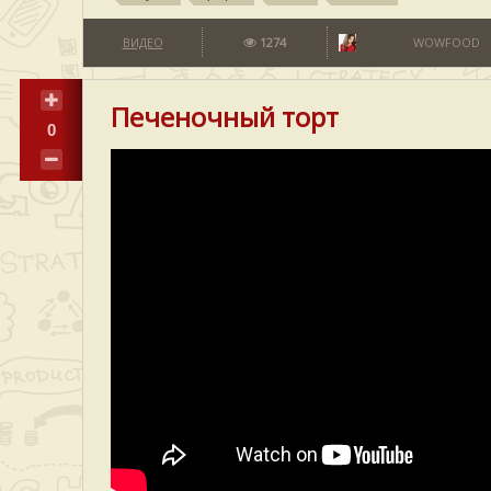
ВИДЕО
1274
WOWFOOD
Печеночный торт
0