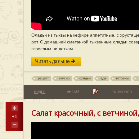
Оладьи из тыквы на кефире аппетитные, с хрустящ
рот. С домашней сметанкой тыквенные оладьи сове
взрослым ни деткам.
Читать дальше
рецепт
вкусно
оладьи
еда
готовим
ВИДЕО
1435
WOWFOOD
Салат красочный, с ветчиной,
+1