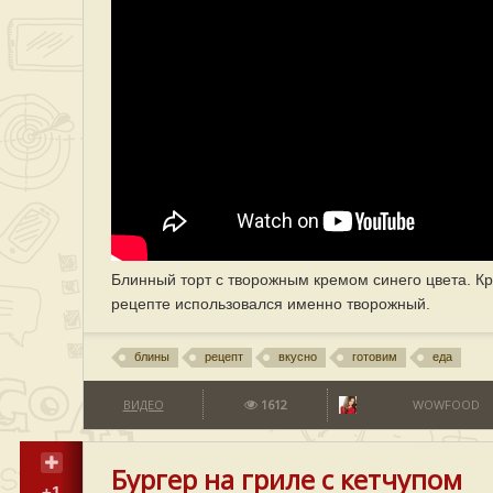
Блинный торт с творожным кремом синего цвета. К
рецепте использовался именно творожный.
блины
рецепт
вкусно
готовим
еда
ВИДЕО
1612
WOWFOOD
Бургер на гриле с кетчупом
+1