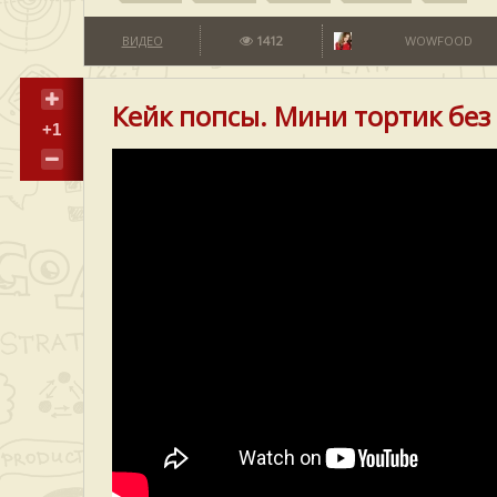
ВИДЕО
1412
WOWFOOD
Кейк попсы. Мини тортик без
+1