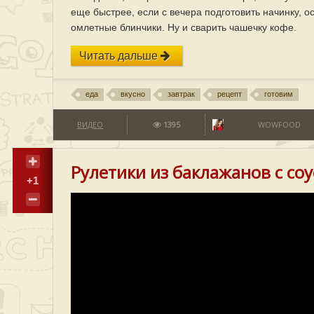
еще быстрее, если с вечера подготовить начинку, о
омлетные блинчики. Ну и сварить чашечку кофе.
Читать дальше
еда
вкусно
завтрак
рецепт
готовим
ВИДЕО
1395
WOWFOOD
Рулетики из баклажанов с со
+1