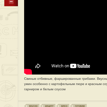
Свиные отбивные, фаршированные грибами. Вкусные
ужин особенно с картофельным пюре и красным со
гарниром и белым соусом
вкусно
рецепт
мясо
готовим